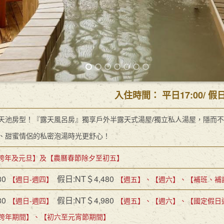
入住時間： 平日17:00/ 假
天池房型！『露天風呂房』獨享戶外半露天式湯屋/獨立私人湯屋，隱而
、甜蜜情侶的私密泡湯時光更舒心！
跨年及元旦】及【農曆春節除夕至初五】
80
假日:NT＄4,480
【週日-週四】
【週五】、【週六】、【補班、補
80
假日:NT＄4,980
【週日-週四】
【週五】、【週六】、【國定假日
跨年期間】、【初六至元宵節期間】