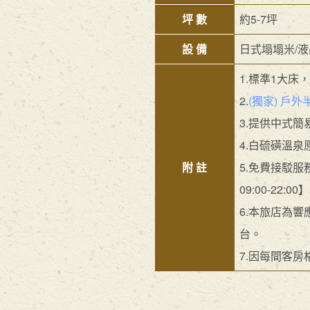
坪 數
約5-7坪
設 備
日式塌塌米/液
1.標準1大
2.
(獨家) 戶
3.提供中式簡
4.白硫磺溫泉
附 註
5.免費接駁服
09:00-22:00】
6.本旅店為
台。
7.因每間客