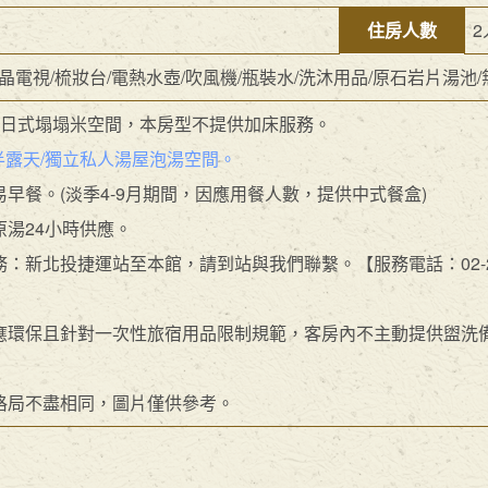
住房人數
2
晶電視/梳妝台/電熱水壺/吹風機/瓶裝水/洗沐用品/原石岩片湯池
床，日式塌塌米空間，本房型不提供加床服務。
外半露天/獨立私人湯屋泡湯空間。
易早餐。(淡季4-9月期間，因應用餐人數，提供中式餐盒)
原湯24小時供應。
務：新北投捷運站至本館，請到站與我們聯繫。【服務電話：02-289
響應環保且針對一次性旅宿用品限制規範，客房內不主動提供盥洗
房格局不盡相同，圖片僅供參考。