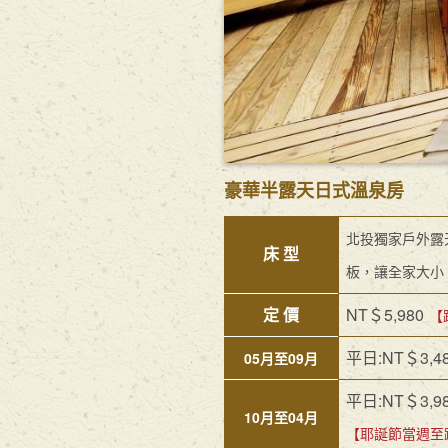
豪華半露天日式溫泉房
北投獨家戶外露
床 型
板，讓全家大小
定 價
NT＄5,980
【
平日:NT＄3,4
05月至09月
平日:NT＄3,9
10月至04月
【耶誕節當週至